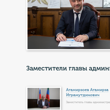
Заместители главы адми
Агамирзоев Агамирза
Играмутдинович
Заместитель главы администр