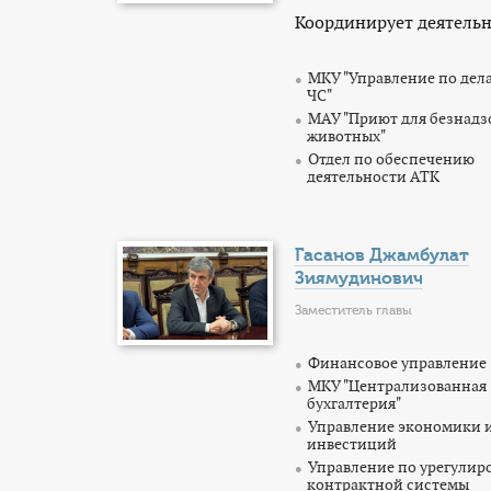
Координирует деятельн
МКУ "Управление по дел
ЧС"
МАУ "Приют для безнад
животных"
Отдел по обеспечению
деятельности АТК
Гасанов Джамбулат
Зиямудинович
Заместитель главы
Финансовое управление
МКУ "Централизованная
бухгалтерия"
Управление экономики 
инвестиций
Управление по урегули
контрактной системы