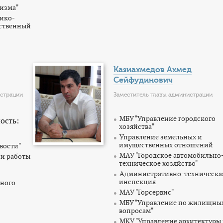
ризма"
рико-
ественный
Казиахмедов Ахмед
Сейфудинович
истрации
Заместитель главы администрации
МБУ "Управление городского
ость:
хозяйства"
Управление земельных и
имущественных отношений
вости"
МАУ "Городское автомобильно
 и работы
техническое хозяйство"
Административно-техническа
инспекция
нного
МАУ "Горсервис"
МБУ "Управление по жилищны
вопросам"
МКУ "Управление архитектуры