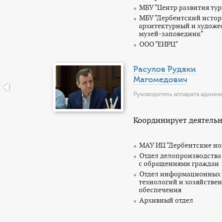
МБУ "Центр развития ту
МБУ "Дербентский исто
архитектурный и худож
музей-заповедник"
ООО "ЕИРЦ"
Расулов Рудаки
Магомедович
Руководитель аппарата админ
Координирует деятельн
МАУ ИЦ "Дербентские но
Отдел делопроизводства
с обращениями граждан
Отдел информационных
технологий и хозяйстве
обеспечения
Архивный отдел