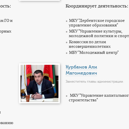
ость:
Координирует деятельность:
ам ГО и
МКУ "Дербентское городское
управление образования"
зорных
МКУ "Управление культуры,
молодежной политики и спорт
Комиссия по делам
несовершеннолетних
МБУ "Молодежный центр"
Курбанов Али
Магомедович
Заместитель главы администрации
МКУ "Управление капитальног
строительства"
и
рованию