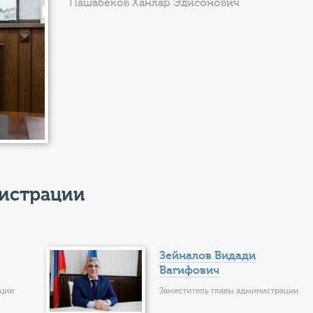
Пашабеков Ханлар Эдисонович
нистрации
Зейналов Видади
Вагифович
ации
Заместитель главы администрации