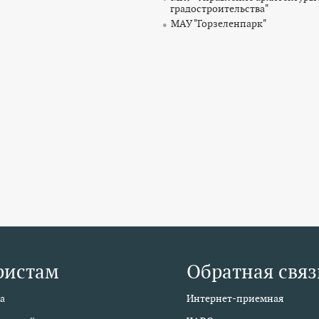
градостроительства"
МАУ "Горзеленпарк"
ристам
Обратная связ
а
Интернет-приемная